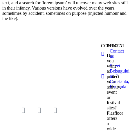
text, and a search for ‘lorem ipsum’ will uncover many web sites still
in their infancy. Various versions have evolved over the years,
sometimes by accident, sometimes on purpose (injected humour and
the like).
CONTACT
RENTAL
Contact
Do
us
you
Street.
want
Belsugului
to
nr. 7
protect
Constanta,
your
Romania
activity,
event
Temporary protective plates
or
for access and flowerbeds
festival
sites?
Plasfloor
offers
a
wide